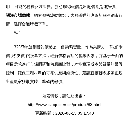
用 + 可能的稅費及裝卸費。務必確認報價是出廠價還是運抵價。
關注市場動態
：鋼材價格波動頻繁，大額采購前應密切關注鋼市行
情，選擇合適時機下單。
###
325*7螺旋鋼管的價格是一個動態變量。作為采購方，掌握“米
價”與“支價”的換算方法，理解價格背后的驅動因素，并基于全面的
項目需求進行市場調研和供應商比對，才能實現成本與質量的最優
控制，確保工程材料的可靠供應與經濟性。建議直接聯系多家正規
生產廠家獲取實時、準確的報價。
如若轉載，請注明出處：
http://www.icaep.com.cn/product/83.html
更新時間：2026-06-19 05:17:49