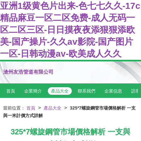
亚洲1级黄色片出来-色七七久久-17c
精品麻豆一区二区免费-成人无码一
区二区三区-日日摸夜夜添狠狠添欧
美-国产操片-久久av影院-国产图片
一区-日韩动漫av-欧美成人久久
滄州友浩管道有限公司
首頁
企業簡介
產品大全
聯系我們
企業信息
訪客
>
>
當前位置：
首頁
產品大全
325*7螺旋鋼管市場價格解析 一支
與一米計價方式詳解
325*7螺旋鋼管市場價格解析 一支與