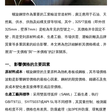
螺旋鋼管作為重要的工業輸送管道材料，廣泛應用于石油、天
然氣、供水、供熱及結構支撐等領域。其中，325*7規格（即外徑
325mm，壁厚7mm）是較為常見的型號之一。其價格并非固定不
變，而是受到原材料成本、生產工藝、市場供需、運輸距離及品牌
質量等多重因素的綜合影響。本文將為您詳細解析其價格構成，并
厘清“一支價格”與“一米價格”的計算關系。
一、 影響價格的主要因素
原材料成本
：螺旋鋼管的主要原料為熱軋卷板或鋼板，其市場價格
波動是影響鋼管價格的最核心因素。鋼材的期貨價格、鐵礦石及焦
炭成本變化會直接傳導至成品管價格。
生產工藝與標準
：采用雙面埋弧焊（SAWL）工藝生產，執行
GB/T9711、SY/T5037或API 5L等不同標準，其質量控制、檢測嚴
格程度不同，價格也有差異。防腐處理（如3PE外防腐、環氧煤瀝