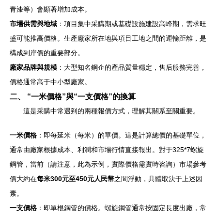
青漆等）會顯著增加成本。
市場供需與地域
：項目集中采購期或基礎設施建設高峰期，需求旺
盛可能推高價格。生產廠家所在地與項目工地之間的運輸距離，是
構成到岸價的重要部分。
廠家品牌與規模
：大型知名鋼企的產品質量穩定，售后服務完善，
價格通常高于中小型廠家。
二、 “一米價格”與“一支價格”的換算
這是采購中常遇到的兩種報價方式，理解其關系至關重要。
一米價格
：即每延米（每米）的單價。這是計算總價的基礎單位，
通常由廠家根據成本、利潤和市場行情直接報出。對于325*7螺旋
鋼管，當前（請注意，此為示例，實際價格需實時咨詢）市場參考
價大約在
每米300元至450元人民幣
之間浮動，具體取決于上述因
素。
一支價格
：即單根鋼管的價格。螺旋鋼管通常按固定長度出廠，常