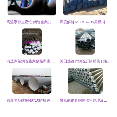
高溫季節生產忙 鋼管企業的倔強與溫情
深度解析ASTM A795美標消防鋼管 無縫與直縫鋼管的性能優勢及應用指南
清遠涂塑鋼管廠家價格與產品介紹 品質與性價比兼得
河囗熱鍍鋅鋼管訂購服務 | 銘材實業（電話137信息更新）
宿遷老品牌IPN8710防腐鋼管 瑞盛管道刁凡，管件齊全品質可靠
聚氨酯鋼套鋼保溫管原理及其關鍵管件解析