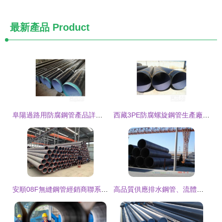
最新產品
Product
阜陽過路用防腐鋼管產品詳解 從選材到工程應用的全方位指南
西藏3PE防腐螺旋鋼管生產廠家專業推薦 高質量管件解決方案
安順08F無縫鋼管經銷商聯系方式指南 高效采購渠道解析
高品質供應排水鋼管、流體管與防腐管 紡織皮革行業管道解決方案優選