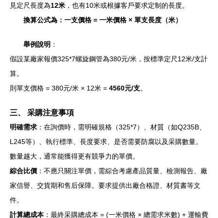
見定尺長度為
12米
，也有10米或根據客戶要求定制的長度。
換算公式為：一支價格 = 一米價格 × 單支長度（米）
舉例說明
：
假設某廠家報價325*7螺旋鋼管為380元/米，按標準定尺12米/支計
算。
則單支價格 = 380元/米 × 12米 =
4560元/支
。
三、 采購注意事項
明確需求
：在詢價時，需明確規格（325*7）、材質（如Q235B、
L245等）、執行標準、長度要求、是否需要防腐以及采購數量。
數量越大，通常能獲得更有競爭力的單價。
綜合比價
：不應只關注單價，需綜合考慮產品質量、檢測報告、廠
家信譽、交貨期和售后保障。要求提供出廠合格證、材質書等文
件。
計算總成本
：最終采購總成本 = (一米價格 × 總需求米數) + 運輸費