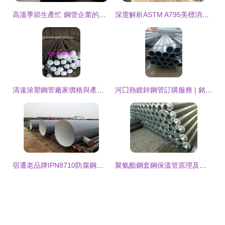
高溫季節生產忙 鋼管企業的倔強與溫情
深度解析ASTM A795美標消防鋼管 無縫與直縫鋼管的性能優勢及應用指南
清遠涂塑鋼管廠家價格與產品介紹 品質與性價比兼得
河囗熱鍍鋅鋼管訂購服務 | 銘材實業（電話137信息更新）
宿遷老品牌IPN8710防腐鋼管 瑞盛管道刁凡，管件齊全品質可靠
聚氨酯鋼套鋼保溫管原理及其關鍵管件解析