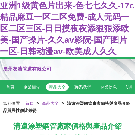
亚洲1级黄色片出来-色七七久久-17c
精品麻豆一区二区免费-成人无码一
区二区三区-日日摸夜夜添狠狠添欧
美-国产操片-久久av影院-国产图片
一区-日韩动漫av-欧美成人久久
滄州友浩管道有限公司
首頁
企業簡介
產品大全
聯系我們
企業信息
訪客
>
>
當前位置：
首頁
產品大全
清遠涂塑鋼管廠家價格與產品介紹
品質與性價比兼得
清遠涂塑鋼管廠家價格與產品介紹