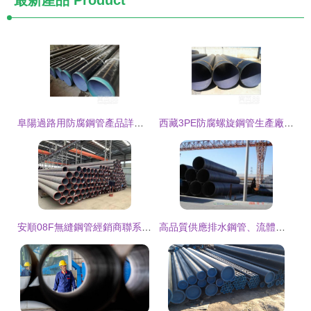
最新產品
Product
阜陽過路用防腐鋼管產品詳解 從選材到工程應用的全方位指南
西藏3PE防腐螺旋鋼管生產廠家專業推薦 高質量管件解決方案
安順08F無縫鋼管經銷商聯系方式指南 高效采購渠道解析
高品質供應排水鋼管、流體管與防腐管 紡織皮革行業管道解決方案優選